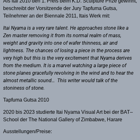
Als Itai 2010 den 1. Preis beim K.D. Sculpture Prize gewinnt,
beschreibt der Vorsitzende der Jury Tapfuma Gutsa,
Teilnehmer an der Biennale 2011, Itais Werk mit:
Itai Nyama is a very rare talent. He approaches stone like a
Zen master removing it from its normal realm of mass,
weight and gravity into one of wafer thinness, air and
lightness. The chances of losing a piece in the process are
very high but this is the very excitement that Nyama derives
from the medium. It is a marvel watching a large piece of
stone planes gracefully revolving in the wind and to hear the
almost metallic sound…
This writer would talk of the
stoniness of stone.
Tapfuma Gutsa 2010
2020 bis 2023 studierte Itai Nyama Visual Art bei der BAT–
School der The National Gallery of Zimbabwe, Harare
Ausstellungen/Preise: