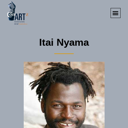
K.D. Sculpture 
Itai Nyama