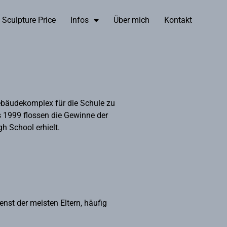
 Sculpture Price
Infos
Über mich
Kontakt
ebäudekomplex für die Schule zu
is 1999 flossen die Gewinne der
h School erhielt.
nst der meisten Eltern, häufig