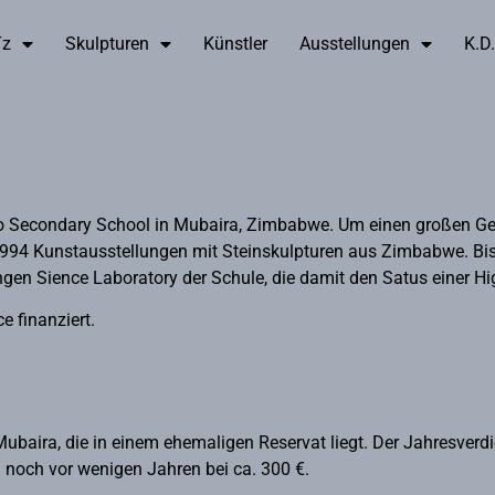
Tz
Skulpturen
Künstler
Ausstellungen
K.D.
nto Secondary School in Mubaira, Zimbabwe. Um einen großen G
eit 1994 Kunstausstellungen mit Steinskulpturen aus Zimbabwe. B
en Sience Laboratory der Schule, die damit den Satus einer Hig
 finanziert.
baira, die in einem ehemaligen Reservat liegt. Der Jahresverdie
g noch vor wenigen Jahren bei ca. 300 €.