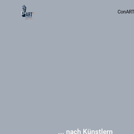
ConAR
... nach Künstlern